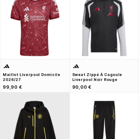
Maillot Liverpool Domicile
Sweat Zippé À Cagoule
2026/27
Liverpool Noir Rouge
99,90 €
90,00 €