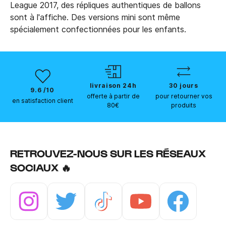
League 2017, des répliques authentiques de ballons
sont à l'affiche. Des versions mini sont même
spécialement confectionnées pour les enfants.
livraison 24h
30 jours
9.6 /10
offerte à partir de
pour retourner vos
en satisfaction client
80€
produits
RETROUVEZ-NOUS SUR LES RÉSEAUX
SOCIAUX 🔥
Instagram
Twitter
Tiktok
Youtube
Facebook