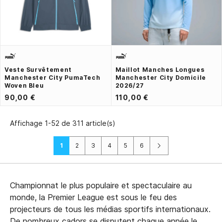
Veste Survêtement
Maillot Manches Longues
Manchester City PumaTech
Manchester City Domicile
Woven Bleu
2026/27
90,00 €
110,00 €
Affichage 1-52 de 311 article(s)
Suivant
1
2
3
4
5
6
Championnat le plus populaire et spectaculaire au
monde, la Premier League est sous le feu des
projecteurs de tous les médias sportifs internationaux.
De nombreux cadors se disputent chaque année le