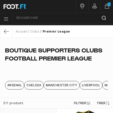
0
Nos magasins
Customer 
RECHERCHER
Menu list icon
Accueil
Clubs
Premier League
Return
BOUTIQUE SUPPORTERS CLUBS
FOOTBALL PREMIER LEAGUE
ARSENAL
CHELSEA
MANCHESTER CITY
LIVERPOOL
MAN
311 produits
FILTRER
TRIER