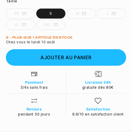
Taille
XS
S
M
L
XL
2XL
Quantité
S - PLUS QUE 1 ARTICLE EN STOCK
Chez vous le lundi 10 août
AJOUTER AU PANIER
Paiement
Livraison 24h
3/4x sans frais
gratuite dès 80€
Retours
Satisfaction
pendant 30 jours
9.6/10 en satisfaction client