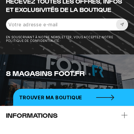
RECEVEZ TOUTES LES OFFRES, INFOS
ET EXCLUSIVITÉS DE LA BOUTIQUE
Sousc
EN SOUSCRIVANT À NOTRE NEWSLETTER, VOUS ACCEPTEZ NOTRE
POLITIQUE DE CONFIDENTIALITÉ.
8 MAGASINS FOOT.FR
TROUVER MA BOUTIQUE
INFORMATIONS