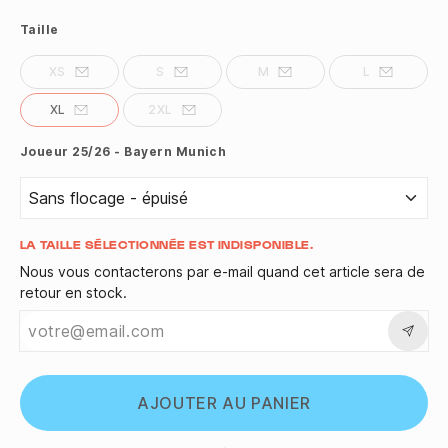
Taille
XS
S
M
L
XL
2XL
Joueur 25/26 - Bayern Munich
Quantité
LA TAILLE SÉLECTIONNÉE EST INDISPONIBLE.
Nous vous contacterons par e-mail quand cet article sera de
retour en stock.
AJOUTER AU PANIER