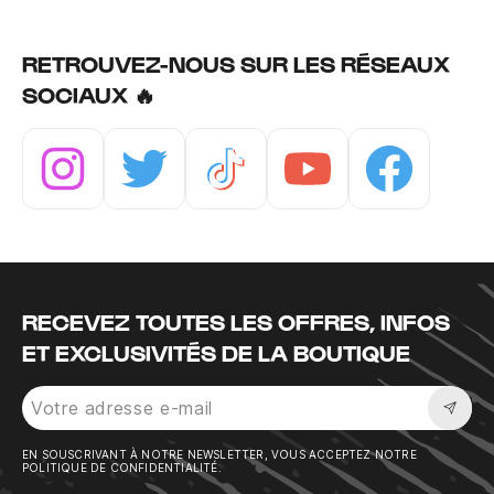
RETROUVEZ-NOUS SUR LES RÉSEAUX
SOCIAUX 🔥
Instagram
Twitter
Tiktok
Youtube
Facebook
RECEVEZ TOUTES LES OFFRES, INFOS
ET EXCLUSIVITÉS DE LA BOUTIQUE
Sousc
EN SOUSCRIVANT À NOTRE NEWSLETTER, VOUS ACCEPTEZ NOTRE
POLITIQUE DE CONFIDENTIALITÉ.