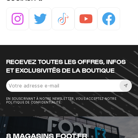
Instagram
Twitter
Tiktok
Youtube
Facebook
RECEVEZ TOUTES LES OFFRES, INFOS
ET EXCLUSIVITÉS DE LA BOUTIQUE
Sousc
EN SOUSCRIVANT À NOTRE NEWSLETTER, VOUS ACCEPTEZ NOTRE
POLITIQUE DE CONFIDENTIALITÉ.
8 MAGASINS FOOT.FR