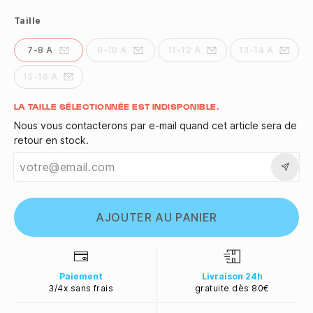
Taille
7-8 A
9-10 A
11-12 A
13-14 A
15-16 A
Quantité
LA TAILLE SÉLECTIONNÉE EST INDISPONIBLE.
Nous vous contacterons par e-mail quand cet article sera de
retour en stock.
AJOUTER AU PANIER
Paiement
Livraison 24h
3/4x sans frais
gratuite dès 80€