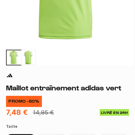
Maillot entraînement adidas vert
PROMO -50%
7,48 €
14,95 €
LIVRÉ EN 24H
Taille