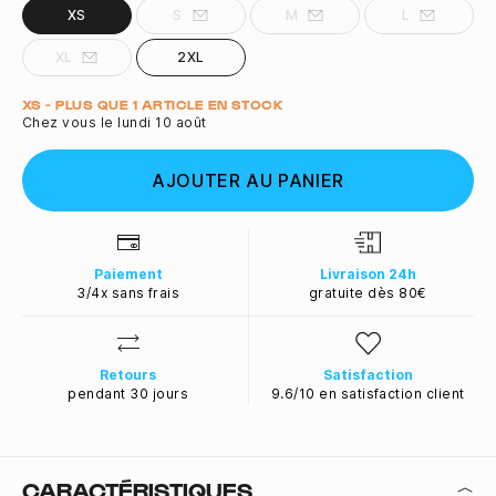
XS
S
M
L
XL
2XL
Quantité
XS - PLUS QUE 1 ARTICLE EN STOCK
Chez vous le lundi 10 août
AJOUTER AU PANIER
Paiement
Livraison 24h
3/4x sans frais
gratuite dès 80€
Retours
Satisfaction
pendant 30 jours
9.6/10 en satisfaction client
CARACTÉRISTIQUES