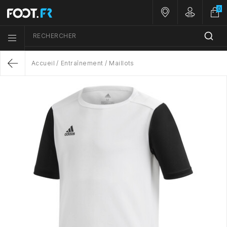
0
Nos magasins
Customer A
RECHERCHER
Menu list icon
Accueil
Entraînement
Maillots
Return