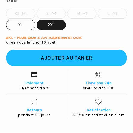
Taille
XS
S
M
L
XL
2XL
Quantité
2XL - PLUS QUE 3 ARTICLES EN STOCK
Chez vous le lundi 10 août
AJOUTER AU PANIER
Paiement
Livraison 24h
3/4x sans frais
gratuite dès 80€
Retours
Satisfaction
pendant 30 jours
9.6/10 en satisfaction client