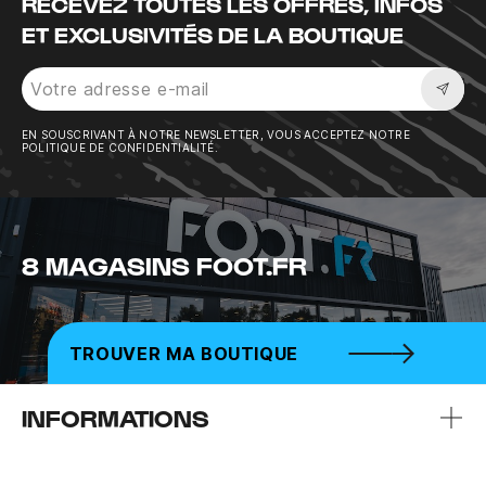
RECEVEZ TOUTES LES OFFRES, INFOS
ET EXCLUSIVITÉS DE LA BOUTIQUE
Sousc
EN SOUSCRIVANT À NOTRE NEWSLETTER, VOUS ACCEPTEZ NOTRE
POLITIQUE DE CONFIDENTIALITÉ.
8 MAGASINS FOOT.FR
TROUVER MA BOUTIQUE
INFORMATIONS