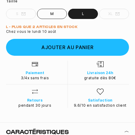
Taille
S
M
L
XL
Quantité
L - PLUS QUE 2 ARTICLES EN STOCK
Chez vous le lundi 10 août
AJOUTER AU PANIER
Paiement
Livraison 24h
3/4x sans frais
gratuite dès 80€
Retours
Satisfaction
pendant 30 jours
9.6/10 en satisfaction client
CARACTÉRISTIQUES