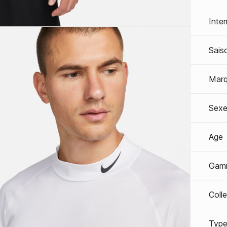
Inte
Sais
Mar
Sexe
Age
Gam
Coll
Type