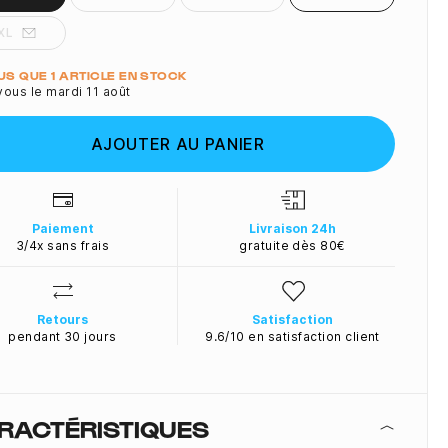
XL
ité
LUS QUE 1 ARTICLE EN STOCK
ous le mardi 11 août
AJOUTER AU PANIER
Paiement
Livraison 24h
3/4x sans frais
gratuite dès 80€
Retours
Satisfaction
pendant 30 jours
9.6/10 en satisfaction client
RACTÉRISTIQUES