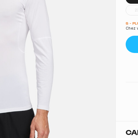
2
Quant
S - P
Chez v
CA