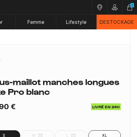
0
Nos magasins
Customer A
or
Femme
Lifestyle
DESTOCKAGE
us-maillot manches longues
ke Pro blanc
90 €
LIVRÉ EN 24H
S
M
L
XL