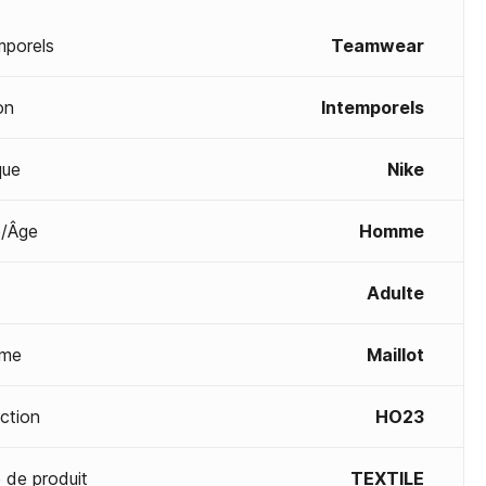
mporels
Teamwear
on
Intemporels
que
Nike
/Âge
Homme
Adulte
me
Maillot
ection
HO23
 de produit
TEXTILE