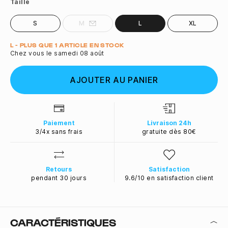
Taille
S
M
L
XL
Quantité
L - PLUS QUE 1 ARTICLE EN STOCK
Chez vous le samedi 08 août
AJOUTER AU PANIER
Paiement
Livraison 24h
3/4x sans frais
gratuite dès 80€
Retours
Satisfaction
pendant 30 jours
9.6/10 en satisfaction client
CARACTÉRISTIQUES