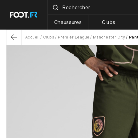
Chaussures
Clubs
Accueil
Clubs
Premier League
Manchester City
Pant
Return