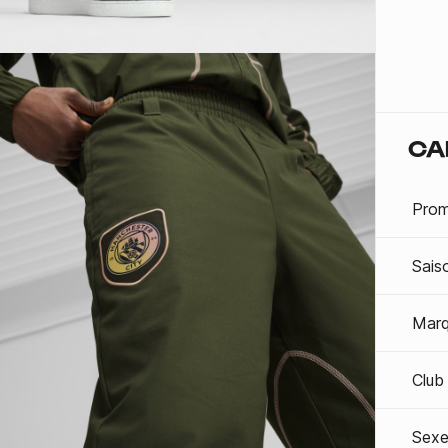
CA
Prom
Sais
Mar
Club
Sexe