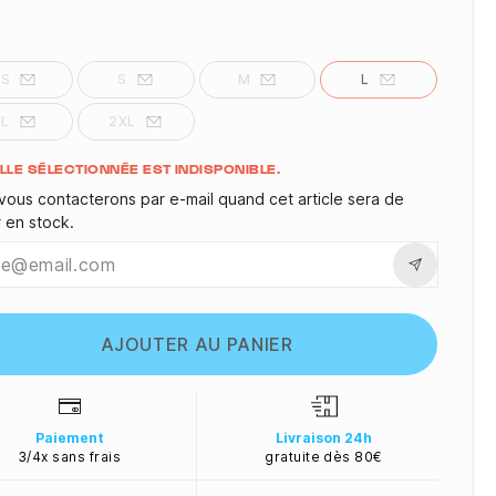
XS
S
M
L
XL
2XL
ité
ILLE SÉLECTIONNÉE EST INDISPONIBLE.
vous contacterons par e-mail quand cet article sera de
r en stock.
AJOUTER AU PANIER
Paiement
Livraison 24h
3/4x sans frais
gratuite dès 80€