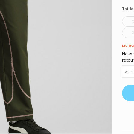
Taille
Quant
LA TA
Nous 
retou