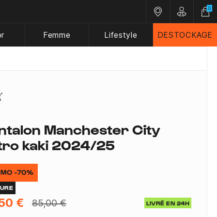
0
Nos magasins
Customer A
or
Femme
Lifestyle
DESTOCKAGE
ntalon Manchester City
tro kaki 2024/25
MO -70%
TURE
50 €
85,00 €
LIVRÉ EN 24H