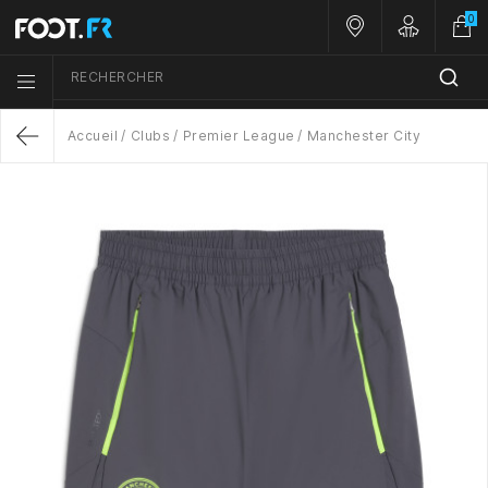
0
Nos magasins
Customer A
RECHERCHER
Menu list icon
Accueil
Clubs
Premier League
Manchester City
Return