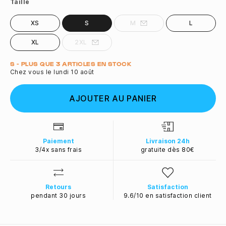
Taille
XS
S
M
L
XL
2XL
Quantité
S - PLUS QUE 3 ARTICLES EN STOCK
Chez vous le lundi 10 août
AJOUTER AU PANIER
Paiement
Livraison 24h
3/4x sans frais
gratuite dès 80€
Retours
Satisfaction
pendant 30 jours
9.6/10 en satisfaction client