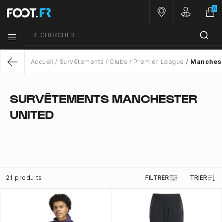
0
Nos magasins
Customer 
RECHERCHER
Menu list icon
Accueil
Survêtements
Clubs
Premier League
Manchest
Return
SURVÊTEMENTS MANCHESTER
UNITED
21 produits
FILTRER
TRIER