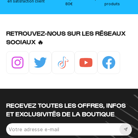
en satisfaction client
80€
produits
RETROUVEZ-NOUS SUR LES RÉSEAUX
SOCIAUX 🔥
Instagram
Twitter
Tiktok
Youtube
Facebook
RECEVEZ TOUTES LES OFFRES, INFOS
ET EXCLUSIVITÉS DE LA BOUTIQUE
Sousc