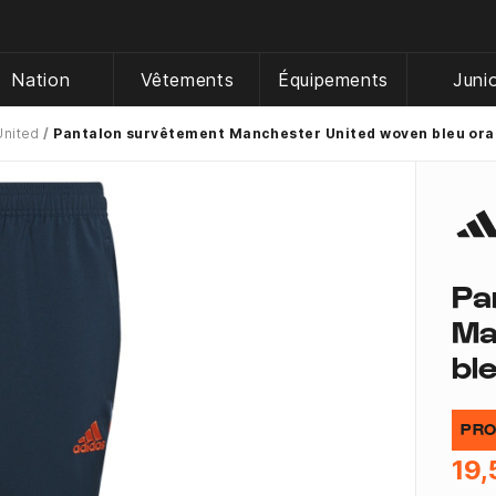
Nation
Vêtements
Équipements
Juni
United
Pantalon survêtement Manchester United woven bleu or
Pa
Ma
bl
PRO
19,