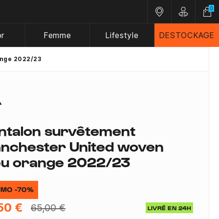
0
Nos magasins
Customer A
or
Femme
Lifestyle
DESTOCKAGE
ange 2022/23
ntalon survêtement
nchester United woven
eu orange 2022/23
MO -70%
50 €
65,00 €
LIVRÉ EN 24H