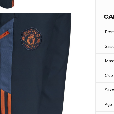
CA
Prom
Sais
Mar
Club
Sexe
Age