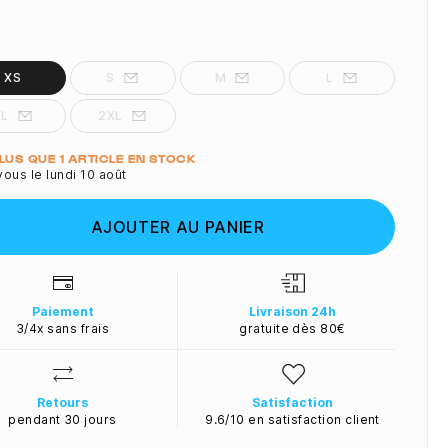
XS
S
M
L
XL
2XL
ité
PLUS QUE 1 ARTICLE EN STOCK
ous le lundi 10 août
AJOUTER AU PANIER
Paiement
Livraison 24h
3/4x sans frais
gratuite dès 80€
Retours
Satisfaction
pendant 30 jours
9.6/10 en satisfaction client