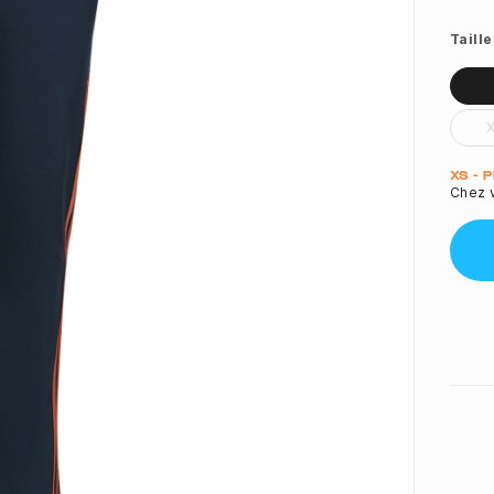
Taille
Quant
XS - 
Chez v