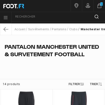
0
Nos magasins
Customer 
RECHERCHER
Menu list icon
Accueil
Survêtements
Pantalons
Clubs
Manchester Un
Return
PANTALON MANCHESTER UNITED
& SURVETEMENT FOOTBALL
14 produits
FILTRER
TRIER