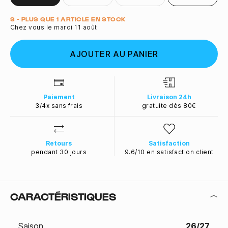
Quantité
S - PLUS QUE 1 ARTICLE EN STOCK
Chez vous le mardi 11 août
AJOUTER AU PANIER
Paiement
Livraison 24h
3/4x sans frais
gratuite dès 80€
Retours
Satisfaction
pendant 30 jours
9.6/10 en satisfaction client
CARACTÉRISTIQUES
Saison
26/27