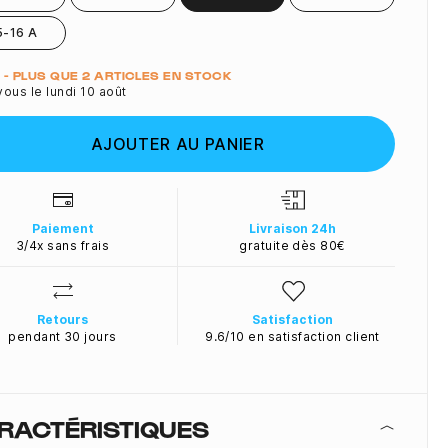
5-16 A
ité
 A - PLUS QUE 2 ARTICLES EN STOCK
ous le lundi 10 août
AJOUTER AU PANIER
Paiement
Livraison 24h
3/4x sans frais
gratuite dès 80€
Retours
Satisfaction
pendant 30 jours
9.6/10 en satisfaction client
RACTÉRISTIQUES