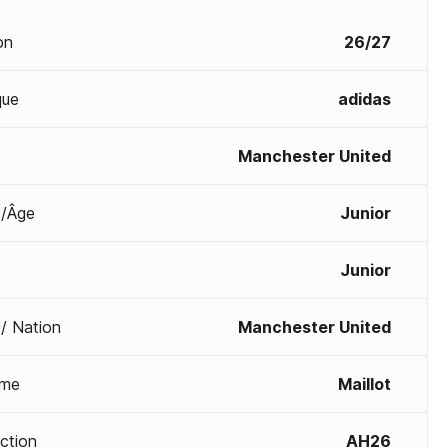
on
26/27
que
adidas
Manchester United
/Âge
Junior
Junior
 / Nation
Manchester United
me
Maillot
ection
AH26