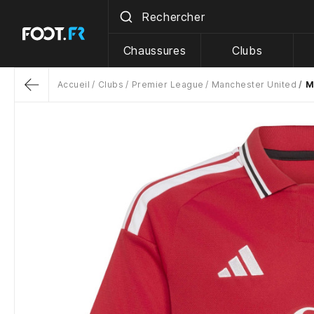
Chaussures
Clubs
Accueil
Clubs
Premier League
Manchester United
M
Return