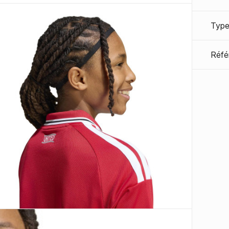
Type
Réfé