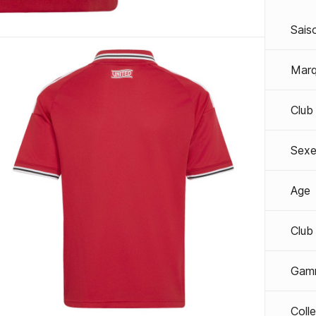
Sais
Mar
Club
Sexe
Age
Club
Gam
Coll