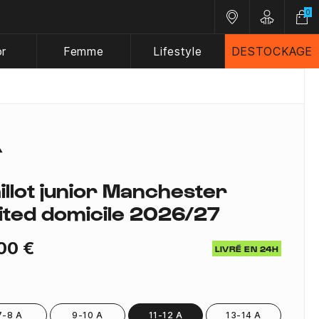
0
Nos magasins
Customer A
or
Femme
Lifestyle
DESTOCKAGE
illot junior Manchester
ited domicile 2026/27
00 €
LIVRÉ EN 24H
7-8 A
9-10 A
11-12 A
13-14 A