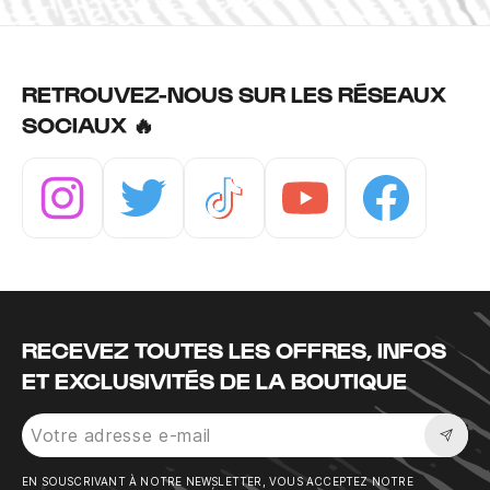
RETROUVEZ-NOUS SUR LES RÉSEAUX
SOCIAUX 🔥
Instagram
Twitter
Tiktok
Youtube
Facebook
RECEVEZ TOUTES LES OFFRES, INFOS
ET EXCLUSIVITÉS DE LA BOUTIQUE
Sousc
EN SOUSCRIVANT À NOTRE NEWSLETTER, VOUS ACCEPTEZ NOTRE