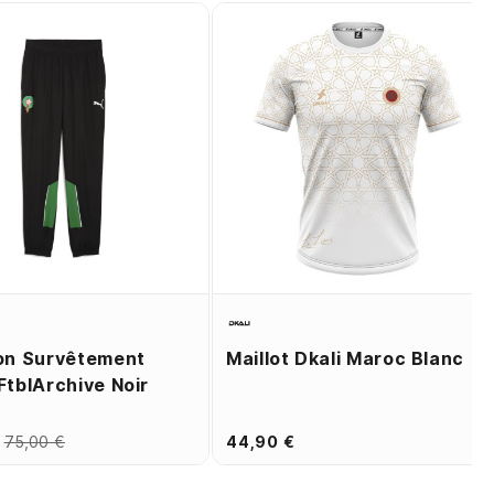
on Survêtement
Maillot Dkali Maroc Blanc
FtblArchive Noir
75,00 €
44,90 €