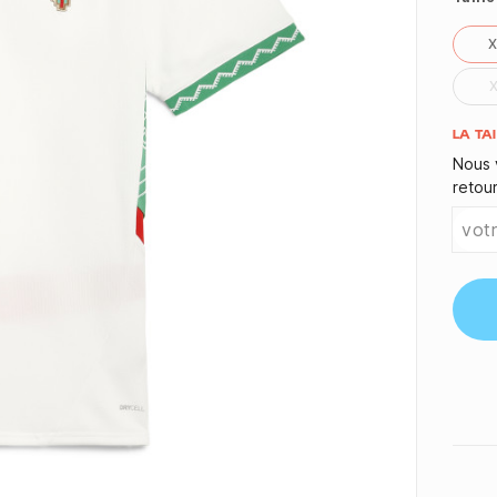
Quant
LA TA
Nous 
retou