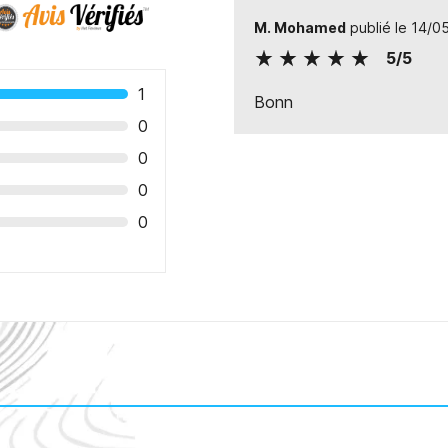
M. Mohamed
publié le 14/
5/5
1
Bonn
0
0
0
0