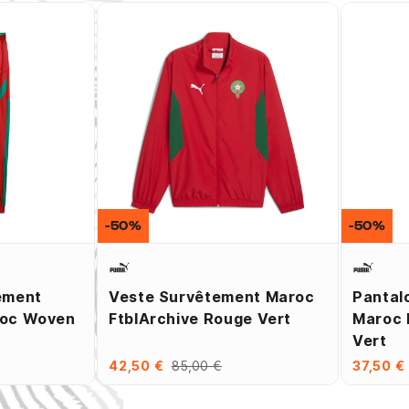
-50%
-50%
ement
Veste Survêtement Maroc
Pantal
roc Woven
FtblArchive Rouge Vert
Maroc 
Vert
42,50 €
85,00 €
37,50 €