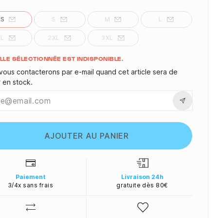
XS
S
M
L
XL
2XL
3XL
ité
ILLE SÉLECTIONNÉE EST INDISPONIBLE.
vous contacterons par e-mail quand cet article sera de
r en stock.
AJOUTER AU PANIER
Paiement
Livraison 24h
3/4x sans frais
gratuite dès 80€