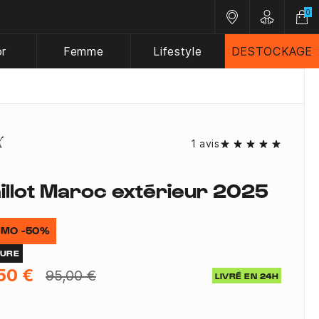
0
Nos magasins
Customer A
or
Femme
Lifestyle
DESTOCKAGE
1 avis
illot Maroc extérieur 2025
MO -50%
TURE
50 €
95,00 €
LIVRÉ EN 24H