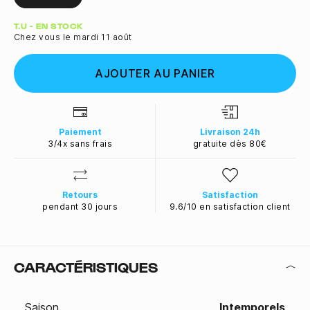
Quantité
T.U - EN STOCK
Chez vous le mardi 11 août
AJOUTER AU PANIER
Paiement
Livraison 24h
3/4x sans frais
gratuite dès 80€
Retours
Satisfaction
pendant 30 jours
9.6/10 en satisfaction client
CARACTÉRISTIQUES
Saison
Intemporels