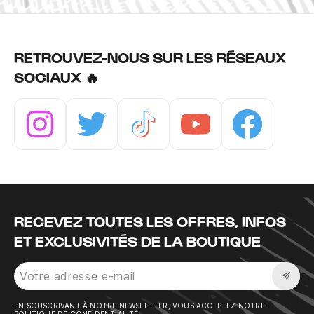
RETROUVEZ-NOUS SUR LES RÉSEAUX
SOCIAUX 🔥
Instagram
Twitter
Tiktok
Youtube
Facebook
RECEVEZ TOUTES LES OFFRES, INFOS
ET EXCLUSIVITÉS DE LA BOUTIQUE
Sousc
EN SOUSCRIVANT À NOTRE NEWSLETTER, VOUS ACCEPTEZ NOTRE
POLITIQUE DE CONFIDENTIALITÉ.