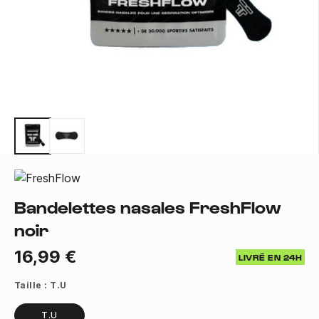
Bandelettes nasales FreshFlow
noir
16,99 €
LIVRÉ EN 24H
Taille :
T.U
T.U