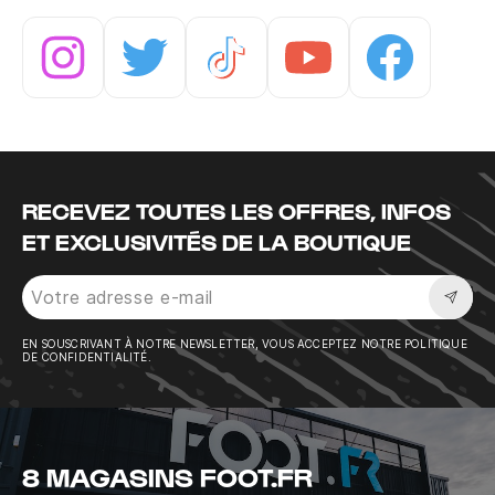
Instagram
Twitter
Tiktok
Youtube
Facebook
RECEVEZ TOUTES LES OFFRES, INFOS
ET EXCLUSIVITÉS DE LA BOUTIQUE
Sousc
EN SOUSCRIVANT À NOTRE NEWSLETTER, VOUS ACCEPTEZ NOTRE POLITIQUE
DE CONFIDENTIALITÉ.
8 MAGASINS FOOT.FR