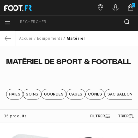
0
Nos magasins
Customer 
RECHERCHER
Menu list icon
Accueil
Equipements
Matériel
Return
MATÉRIEL DE SPORT & FOOTBALL
HAIES
SOINS
GOURDES
CAGES
CÔNES
SAC BALLONS
35 produits
FILTRER
TRIER