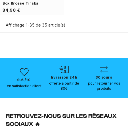
Box Brosse Tiraka
34,90 €
Affichage 1-35 de 35 article(s)
livraison 24h
30 jours
9.6 /10
offerte à partir de
pour retourner vos
en satisfaction client
80€
produits
RETROUVEZ-NOUS SUR LES RÉSEAUX
SOCIAUX 🔥