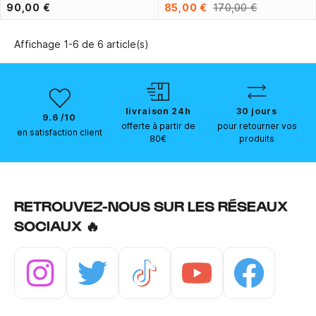
90,00 €
85,00 €
170,00 €
Affichage 1-6 de 6 article(s)
livraison 24h
30 jours
9.6 /10
offerte à partir de
pour retourner vos
en satisfaction client
80€
produits
RETROUVEZ-NOUS SUR LES RÉSEAUX
SOCIAUX 🔥
Instagram
Twitter
Tiktok
Youtube
Facebook