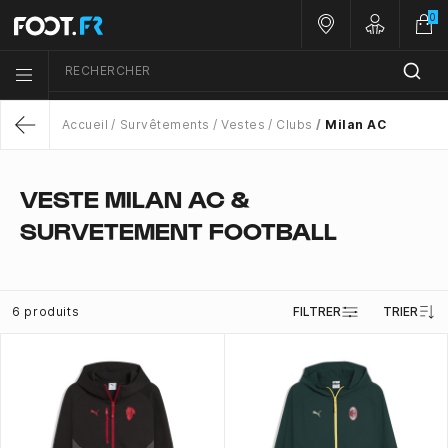
0
Nos magasins
Customer 
RECHERCHER
Menu list icon
Accueil
Survêtements
Vestes
Clubs
Milan AC
Return
VESTE MILAN AC &
SURVETEMENT FOOTBALL
6 produits
FILTRER
TRIER