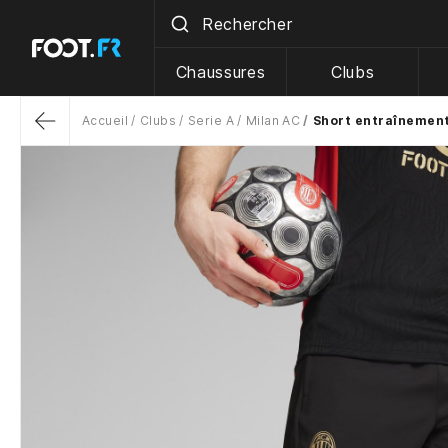
Chaussures
Clubs
Accueil
Clubs
Serie A
Milan AC
Short entraînement
Return