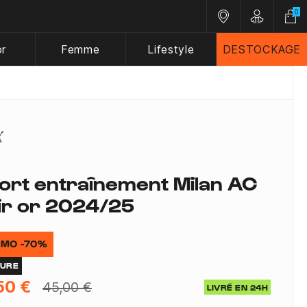
0
Nos magasins
Customer A
or
Femme
Lifestyle
DESTOCKAGE
ort entraînement Milan AC
ir or 2024/25
MO -70%
TURE
50 €
45,00 €
LIVRÉ EN 24H