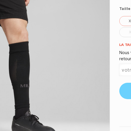
Taille
Quant
LA TA
Nous 
retou