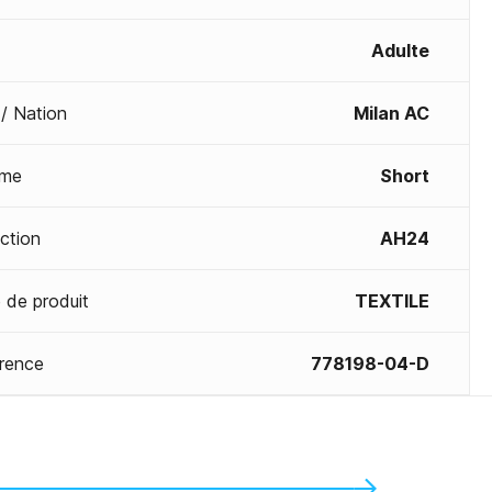
Adulte
 / Nation
Milan AC
me
Short
ection
AH24
 de produit
TEXTILE
rence
778198-04-D