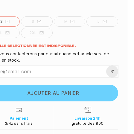
XS
S
M
L
XL
2XL
ité
ILLE SÉLECTIONNÉE EST INDISPONIBLE.
vous contacterons par e-mail quand cet article sera de
r en stock.
AJOUTER AU PANIER
Paiement
Livraison 24h
3/4x sans frais
gratuite dès 80€