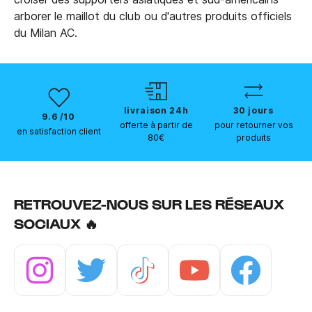
arborer le maillot du club ou d'autres produits officiels
du Milan AC.
livraison 24h
30 jours
9.6 /10
offerte à partir de
pour retourner vos
en satisfaction client
80€
produits
RETROUVEZ-NOUS SUR LES RÉSEAUX
SOCIAUX 🔥
Instagram
Twitter
Tiktok
Youtube
Facebook