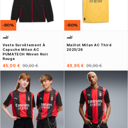
-50%
-50%
Veste Survêtement À
Maillot Milan AC Third
Capuche Milan AC
2025/26
PUMATECH Woven Noir
Rouge
45,00 €
90,00 €
49,95 €
99,90 €