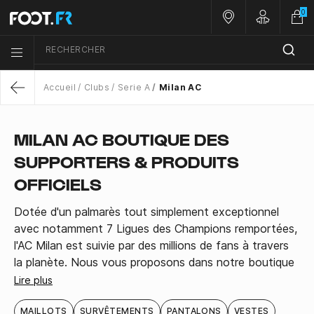
0
Nos magasins
Customer 
RECHERCHER
Menu list icon
Accueil
Clubs
Serie A
Milan AC
Return
MILAN AC BOUTIQUE DES
SUPPORTERS & PRODUITS
OFFICIELS
Dotée d'un palmarès tout simplement exceptionnel
avec notamment 7 Ligues des Champions remportées,
l'AC Milan est suivie par des millions de fans à travers
la planète. Nous vous proposons dans notre boutique
Milan, un large choix de produits officiels du club
Lire plus
rossonero.
MAILLOTS
SURVÊTEMENTS
PANTALONS
VESTES