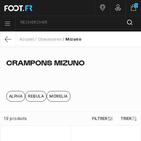
0
Nos magasins
Customer 
RECHERCHER
Menu list icon
Accueil
Chaussures
Mizuno
Return
CRAMPONS MIZUNO
ALPHA
REBULA
MORELIA
19 produits
FILTRER
TRIER