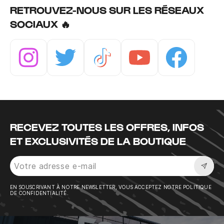
RETROUVEZ-NOUS SUR LES RÉSEAUX
SOCIAUX 🔥
Instagram
Twitter
Tiktok
Youtube
Facebook
RECEVEZ TOUTES LES OFFRES, INFOS
ET EXCLUSIVITÉS DE LA BOUTIQUE
Sousc
EN SOUSCRIVANT À NOTRE NEWSLETTER, VOUS ACCEPTEZ NOTRE POLITIQUE
DE CONFIDENTIALITÉ.