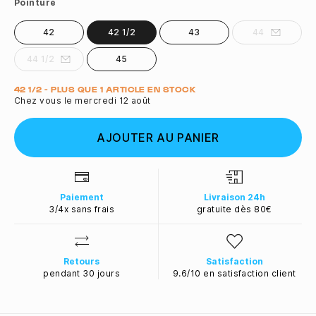
Pointure
42
42 1/2
43
44
44 1/2
45
Quantité
42 1/2 - PLUS QUE 1 ARTICLE EN STOCK
Chez vous le mercredi 12 août
AJOUTER AU PANIER
Paiement
Livraison 24h
3/4x sans frais
gratuite dès 80€
Retours
Satisfaction
pendant 30 jours
9.6/10 en satisfaction client