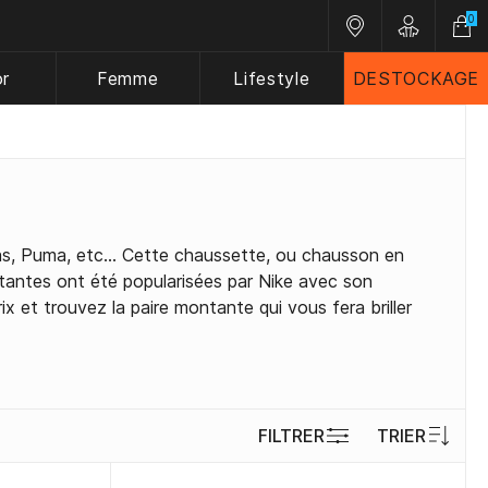
0
Nos magasins
Customer 
or
Femme
Lifestyle
DESTOCKAGE
s, Puma, etc... Cette chaussette, ou chausson en
ntantes ont été popularisées par Nike avec son
ix et trouvez la paire montante qui vous fera briller
FILTRER
TRIER