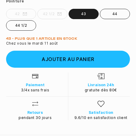
Pointure
42
42 1/2
43
44
44 1/2
Quantité
43 - PLUS QUE 1 ARTICLE EN STOCK
Chez vous le mardi 11 août
AJOUTER AU PANIER
Paiement
Livraison 24h
3/4x sans frais
gratuite dès 80€
Retours
Satisfaction
pendant 30 jours
9.6/10 en satisfaction client