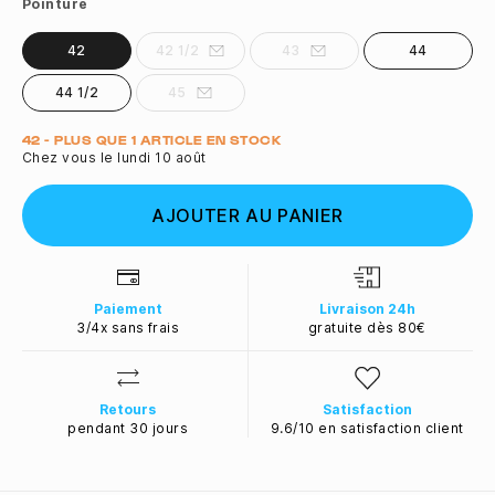
Pointure
42
42 1/2
43
44
44 1/2
45
Quantité
42 - PLUS QUE 1 ARTICLE EN STOCK
Chez vous le lundi 10 août
AJOUTER AU PANIER
Paiement
Livraison 24h
3/4x sans frais
gratuite dès 80€
Retours
Satisfaction
pendant 30 jours
9.6/10 en satisfaction client