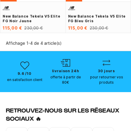
New Balance Tekela V5 Elite
New Balance Tekela V5 Elite
FG Noir Jaune
FG Bleu Gris
115,00 €
230,00 €
115,00 €
230,00 €
Affichage 1-4 de 4 article(s)
livraison 24h
30 jours
9.6 /10
offerte à partir de
pour retourner vos
en satisfaction client
80€
produits
RETROUVEZ-NOUS SUR LES RÉSEAUX
SOCIAUX 🔥