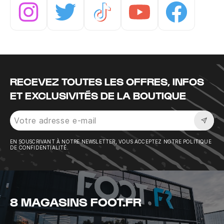
Instagram
Twitter
Tiktok
Youtube
Facebook
RECEVEZ TOUTES LES OFFRES, INFOS
ET EXCLUSIVITÉS DE LA BOUTIQUE
Sousc
EN SOUSCRIVANT À NOTRE NEWSLETTER, VOUS ACCEPTEZ NOTRE POLITIQUE
DE CONFIDENTIALITÉ.
8 MAGASINS FOOT.FR