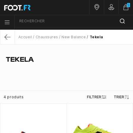
0
Nos magasins
Customer 
RECHERCHER
Menu list icon
Accueil
Chaussures
New Balance
Tekela
Return
TEKELA
4 produits
FILTRER
TRIER