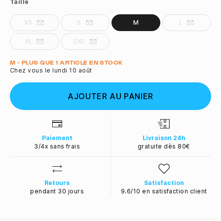
Taille
XS
S
M
L
XL
2XL
Quantité
M - PLUS QUE 1 ARTICLE EN STOCK
Chez vous le lundi 10 août
AJOUTER AU PANIER
Paiement
Livraison 24h
3/4x sans frais
gratuite dès 80€
Retours
Satisfaction
pendant 30 jours
9.6/10 en satisfaction client