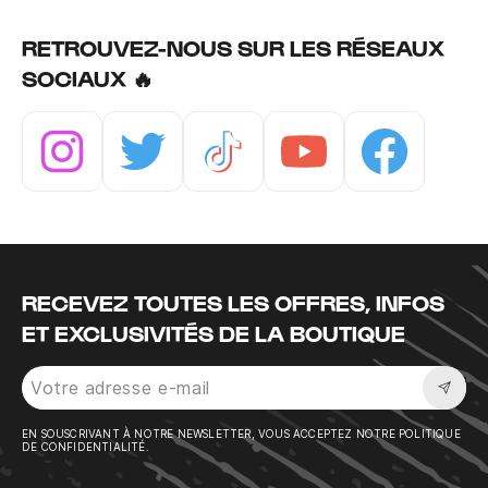
RETROUVEZ-NOUS SUR LES RÉSEAUX
SOCIAUX 🔥
Instagram
Twitter
Tiktok
Youtube
Facebook
RECEVEZ TOUTES LES OFFRES, INFOS
ET EXCLUSIVITÉS DE LA BOUTIQUE
Sousc
EN SOUSCRIVANT À NOTRE NEWSLETTER, VOUS ACCEPTEZ NOTRE POLITIQUE
DE CONFIDENTIALITÉ.