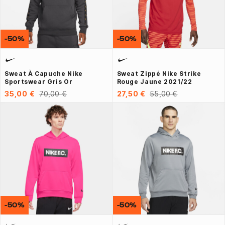
-50%
-50%
Sweat À Capuche Nike
Sweat Zippé Nike Strike
Sportswear Gris Or
Rouge Jaune 2021/22
35,00 €
70,00 €
27,50 €
55,00 €
-50%
-50%