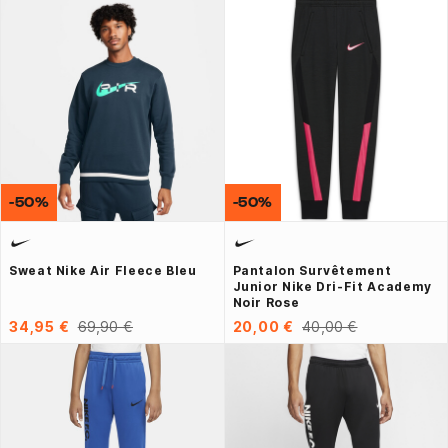
-50%
-50%
Sweat Nike Air Fleece Bleu
Pantalon Survêtement
Junior Nike Dri-Fit Academy
Noir Rose
34,95 €
69,90 €
20,00 €
40,00 €