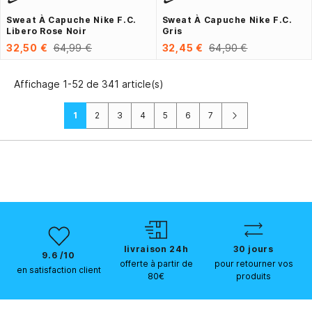
Sweat À Capuche Nike F.C.
Sweat À Capuche Nike F.C.
Libero Rose Noir
Gris
32,50 €
64,99 €
32,45 €
64,90 €
Affichage 1-52 de 341 article(s)
Suivant
1
2
3
4
5
6
7
livraison 24h
30 jours
9.6 /10
offerte à partir de
pour retourner vos
en satisfaction client
80€
produits