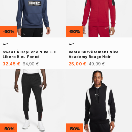
-50%
-50%
Sweat À Capuche Nike F.C.
Veste Survêtement Nike
Libero Bleu Foncé
Academy Rouge Noir
32,45 €
64,90 €
25,00 €
49,99 €
-50%
-50%