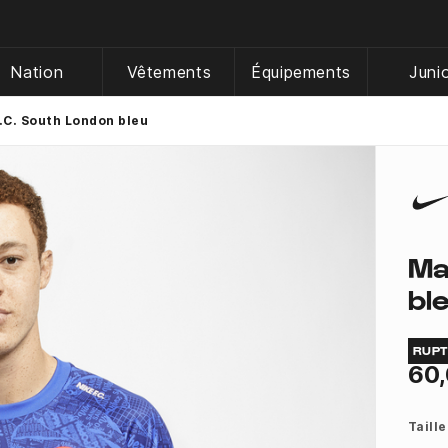
Nation
Vêtements
Équipements
Juni
F.C. South London bleu
Ma
bl
RUP
60,
Taille