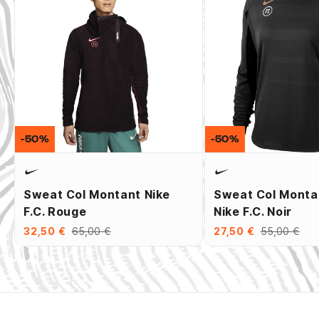
-50%
-50%
Sweat Col Montant Nike
Sweat Col Mont
F.C. Rouge
Nike F.C. Noir
32,50 €
65,00 €
27,50 €
55,00 €