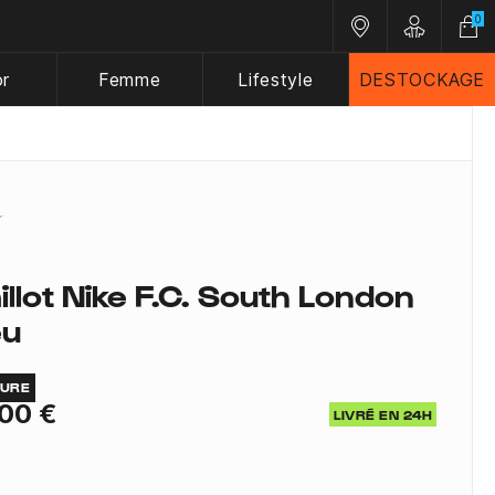
0
Nos magasins
Customer A
or
Femme
Lifestyle
DESTOCKAGE
illot Nike F.C. South London
eu
TURE
00 €
LIVRÉ EN 24H