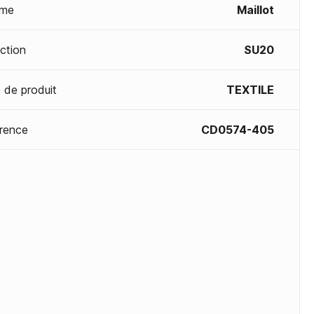
me
Maillot
ection
SU20
 de produit
TEXTILE
rence
CD0574-405