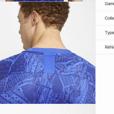
Gam
Coll
Type
Réfé