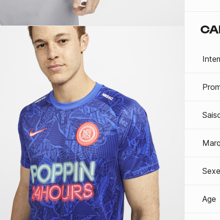
CA
Inte
Prom
Sais
Mar
Sexe
Age