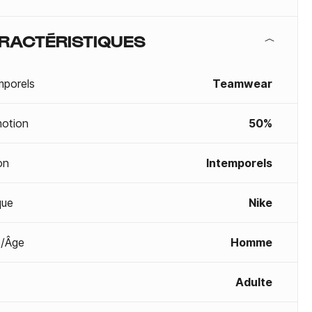
RACTÉRISTIQUES
mporels
Teamwear
otion
50%
on
Intemporels
que
Nike
/Âge
Homme
Adulte