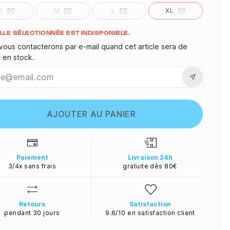
S
M
L
XL
ité
ILLE SÉLECTIONNÉE EST INDISPONIBLE.
vous contacterons par e-mail quand cet article sera de
r en stock.
AJOUTER AU PANIER
Paiement
Livraison 24h
3/4x sans frais
gratuite dès 80€
Retours
Satisfaction
pendant 30 jours
9.6/10 en satisfaction client