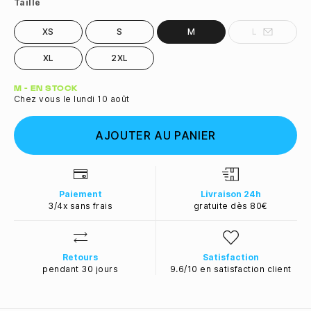
Taille
XS
S
M
L
XL
2XL
Quantité
M - EN STOCK
Chez vous le lundi 10 août
AJOUTER AU PANIER
Paiement
Livraison 24h
3/4x sans frais
gratuite dès 80€
Retours
Satisfaction
pendant 30 jours
9.6/10 en satisfaction client