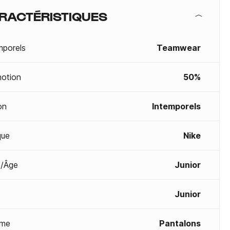
RACTÉRISTIQUES
mporels
Teamwear
otion
50%
on
Intemporels
que
Nike
/Âge
Junior
Junior
me
Pantalons