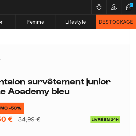
0
Nos magasins
Customer A
or
Femme
Lifestyle
DESTOCKAGE
ntalon survêtement junior
ke Academy bleu
MO -50%
50 €
34,99 €
LIVRÉ EN 24H