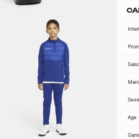
CA
Inte
Prom
Sais
Mar
Sexe
Age
Gam