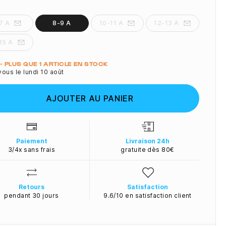
7 A
8-9 A
10-11 A
12-13 A
15 A
ité
 - PLUS QUE 1 ARTICLE EN STOCK
ous le lundi 10 août
AJOUTER AU PANIER
Paiement
Livraison 24h
3/4x sans frais
gratuite dès 80€
Retours
Satisfaction
pendant 30 jours
9.6/10 en satisfaction client