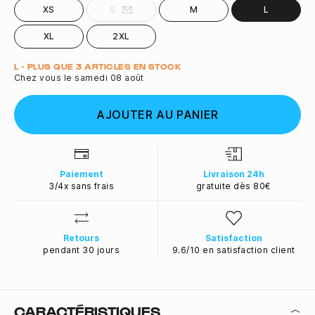
XS
S
M
L
XL
2XL
Quantité
L - PLUS QUE 3 ARTICLES EN STOCK
Chez vous le samedi 08 août
AJOUTER AU PANIER
Paiement
Livraison 24h
3/4x sans frais
gratuite dès 80€
Retours
Satisfaction
pendant 30 jours
9.6/10 en satisfaction client
CARACTÉRISTIQUES