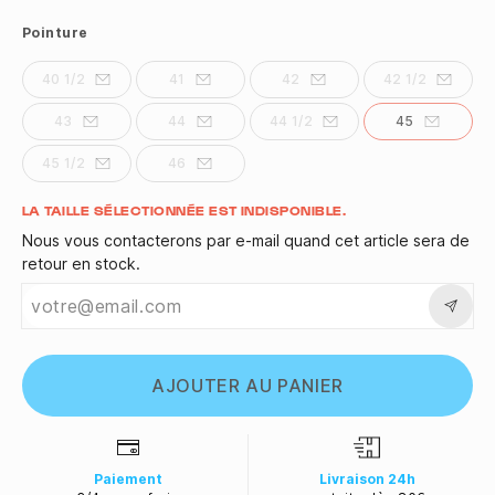
Pointure
40 1/2
41
42
42 1/2
43
44
44 1/2
45
45 1/2
46
Quantité
LA TAILLE SÉLECTIONNÉE EST INDISPONIBLE.
Nous vous contacterons par e-mail quand cet article sera de
retour en stock.
AJOUTER AU PANIER
Paiement
Livraison 24h