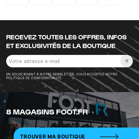
Instagram
Twitter
Tiktok
Youtube
Facebook
RECEVEZ TOUTES LES OFFRES, INFOS
ET EXCLUSIVITÉS DE LA BOUTIQUE
Sousc
EN SOUSCRIVANT À NOTRE NEWSLETTER, VOUS ACCEPTEZ NOTRE
POLITIQUE DE CONFIDENTIALITÉ.
8 MAGASINS FOOT.FR
TROUVER MA BOUTIQUE