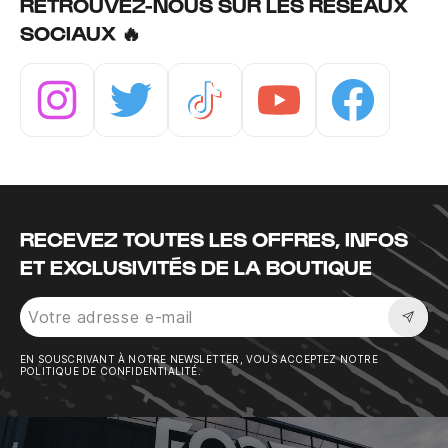
RETROUVEZ-NOUS SUR LES RÉSEAUX
SOCIAUX 🔥
Instagram
Twitter
Tiktok
Youtube
Facebook
RECEVEZ TOUTES LES OFFRES, INFOS
ET EXCLUSIVITÉS DE LA BOUTIQUE
Sousc
EN SOUSCRIVANT À NOTRE NEWSLETTER, VOUS ACCEPTEZ NOTRE
POLITIQUE DE CONFIDENTIALITÉ.