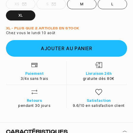
XS
S
M
L
XL
Quantité
XL - PLUS QUE 2 ARTICLES EN STOCK
Chez vous le lundi 10 août
AJOUTER AU PANIER
Paiement
Livraison 24h
3/4x sans frais
gratuite dès 80€
Retours
Satisfaction
pendant 30 jours
9.6/10 en satisfaction client
CARACTÉRISTIQUES