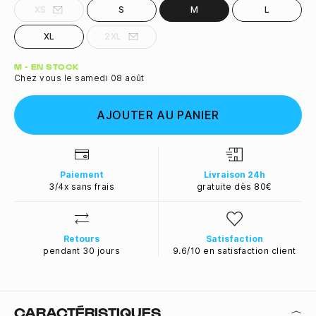
XS
S
M
L
XL
2XL
Quantité
M - EN STOCK
Chez vous le samedi 08 août
AJOUTER AU PANIER
Paiement
Livraison 24h
3/4x sans frais
gratuite dès 80€
Retours
Satisfaction
pendant 30 jours
9.6/10 en satisfaction client
CARACTÉRISTIQUES