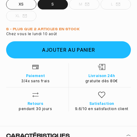
XS
S
M
L
XL
Quantité
S - PLUS QUE 2 ARTICLES EN STOCK
Chez vous le lundi 10 août
AJOUTER AU PANIER
Paiement
Livraison 24h
3/4x sans frais
gratuite dès 80€
Retours
Satisfaction
pendant 30 jours
9.6/10 en satisfaction client
CARACTÉRISTIQUES