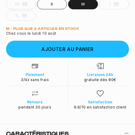
XS
S
M
L
XL
Quantité
M - PLUS QUE 2 ARTICLES EN STOCK
Chez vous le lundi 10 août
AJOUTER AU PANIER
Paiement
Livraison 24h
3/4x sans frais
gratuite dès 80€
Retours
Satisfaction
pendant 30 jours
9.6/10 en satisfaction client
CARACTÉRISTIQUES