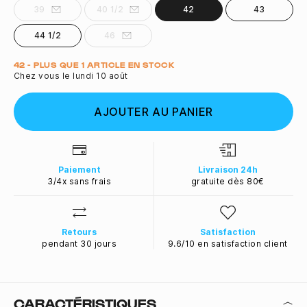
39
40 1/2
42
43
44 1/2
46
Quantité
42 - PLUS QUE 1 ARTICLE EN STOCK
Chez vous le lundi 10 août
AJOUTER AU PANIER
Paiement
Livraison 24h
3/4x sans frais
gratuite dès 80€
Retours
Satisfaction
pendant 30 jours
9.6/10 en satisfaction client
CARACTÉRISTIQUES