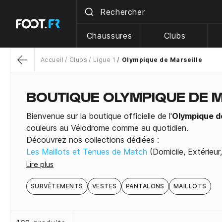
Chaussures
Clubs
Accueil
Clubs
Ligue 1
Olympique de Marseille
Return
BOUTIQUE OLYMPIQUE DE M
Bienvenue sur la boutique officielle de l'
Olympique de
couleurs au Vélodrome comme au quotidien.
Découvrez nos collections dédiées :
Les Maillots et Tenues de Match
(Domicile, Extérieur,
Les Survêtements et Ensembles
(Training, Sortie)
Lire plus
Les Vestes et Coupe-vents
Les Pantalons d'entraînement
SURVÊTEMENTS
VESTES
PANTALONS
MAILLOTS