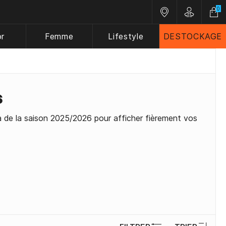
0
Nos magasins
Customer 
or
Femme
Lifestyle
DESTOCKAGE
6
ma de la saison 2025/2026 pour afficher fièrement vos