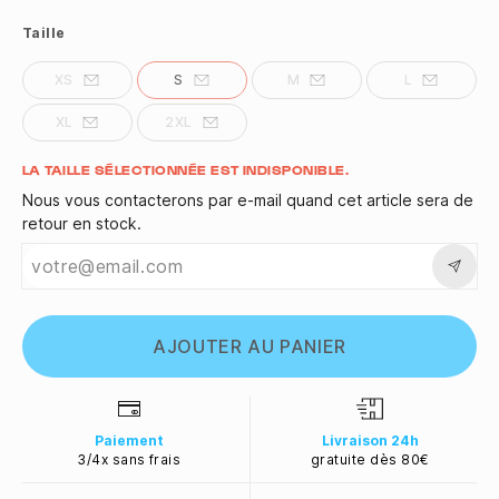
Taille
XS
S
M
L
XL
2XL
Quantité
LA TAILLE SÉLECTIONNÉE EST INDISPONIBLE.
Nous vous contacterons par e-mail quand cet article sera de
retour en stock.
AJOUTER AU PANIER
Paiement
Livraison 24h
3/4x sans frais
gratuite dès 80€