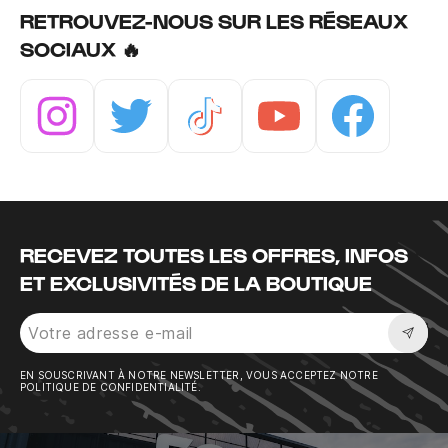
RETROUVEZ-NOUS SUR LES RÉSEAUX
SOCIAUX 🔥
Instagram
Twitter
Tiktok
Youtube
Facebook
RECEVEZ TOUTES LES OFFRES, INFOS
ET EXCLUSIVITÉS DE LA BOUTIQUE
Sousc
EN SOUSCRIVANT À NOTRE NEWSLETTER, VOUS ACCEPTEZ NOTRE
POLITIQUE DE CONFIDENTIALITÉ.