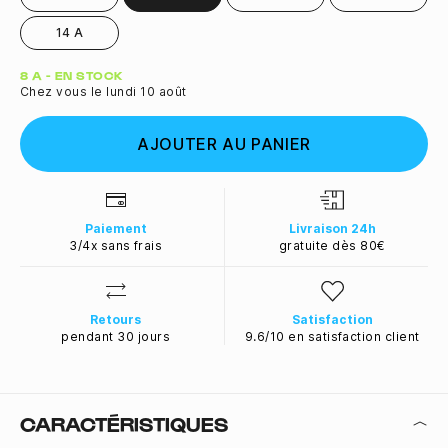
14 A
Quantité
8 A - EN STOCK
Chez vous le lundi 10 août
AJOUTER AU PANIER
Paiement
Livraison 24h
3/4x sans frais
gratuite dès 80€
Retours
Satisfaction
pendant 30 jours
9.6/10 en satisfaction client
CARACTÉRISTIQUES