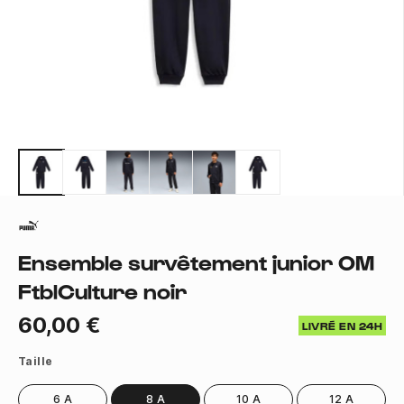
Ensemble survêtement junior OM
FtblCulture noir
60,00 €
LIVRÉ EN 24H
Taille
6 A
8 A
10 A
12 A