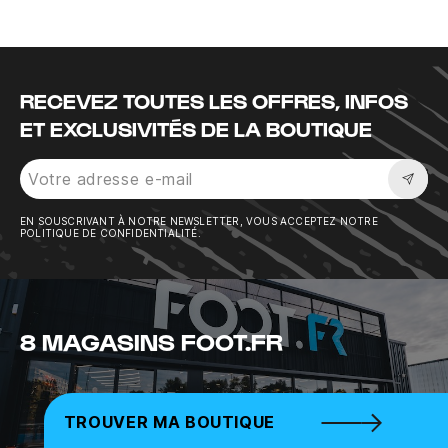
Instagram
Twitter
Tiktok
Youtube
Facebook
RECEVEZ TOUTES LES OFFRES, INFOS
ET EXCLUSIVITÉS DE LA BOUTIQUE
Sousc
EN SOUSCRIVANT À NOTRE NEWSLETTER, VOUS ACCEPTEZ NOTRE
POLITIQUE DE CONFIDENTIALITÉ.
8 MAGASINS FOOT.FR
TROUVER MA BOUTIQUE