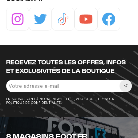
Instagram
Twitter
Tiktok
Youtube
Facebook
RECEVEZ TOUTES LES OFFRES, INFOS
ET EXCLUSIVITÉS DE LA BOUTIQUE
Sousc
EN SOUSCRIVANT À NOTRE NEWSLETTER, VOUS ACCEPTEZ NOTRE
POLITIQUE DE CONFIDENTIALITÉ.
8 MAGASINS FOOT.FR