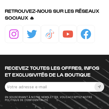
RETROUVEZ-NOUS SUR LES RÉSEAUX
SOCIAUX 🔥
Instagram
Twitter
Tiktok
Youtube
Facebook
RECEVEZ TOUTES LES OFFRES, INFOS
ET EXCLUSIVITÉS DE LA BOUTIQUE
Sousc
EN SOUSCRIVANT À NOTRE NEWSLETTER, VOUS ACCEPTEZ NOTRE
POLITIQUE DE CONFIDENTIALITÉ.