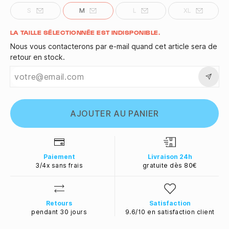
S
M
L
XL
Quantité
LA TAILLE SÉLECTIONNÉE EST INDISPONIBLE.
Nous vous contacterons par e-mail quand cet article sera de
retour en stock.
AJOUTER AU PANIER
Paiement
Livraison 24h
3/4x sans frais
gratuite dès 80€
Retours
Satisfaction
pendant 30 jours
9.6/10 en satisfaction client