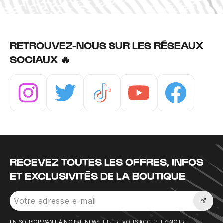
RETROUVEZ-NOUS SUR LES RÉSEAUX
SOCIAUX 🔥
Instagram
Twitter
Tiktok
Youtube
Facebook
RECEVEZ TOUTES LES OFFRES, INFOS
ET EXCLUSIVITÉS DE LA BOUTIQUE
Sousc
EN SOUSCRIVANT À NOTRE NEWSLETTER, VOUS ACCEPTEZ NOTRE