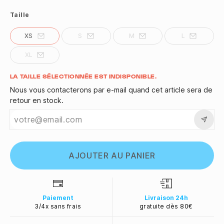
Taille
XS
S
M
L
XL
Quantité
LA TAILLE SÉLECTIONNÉE EST INDISPONIBLE.
Nous vous contacterons par e-mail quand cet article sera de
retour en stock.
AJOUTER AU PANIER
Paiement
Livraison 24h
3/4x sans frais
gratuite dès 80€