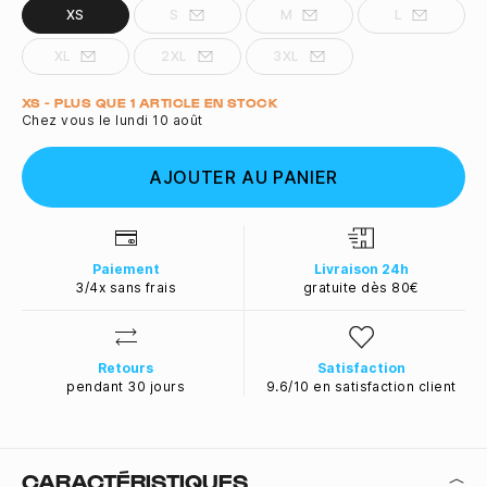
XS
S
M
L
XL
2XL
3XL
Quantité
XS - PLUS QUE 1 ARTICLE EN STOCK
Chez vous le lundi 10 août
AJOUTER AU PANIER
Paiement
Livraison 24h
3/4x sans frais
gratuite dès 80€
Retours
Satisfaction
pendant 30 jours
9.6/10 en satisfaction client
CARACTÉRISTIQUES